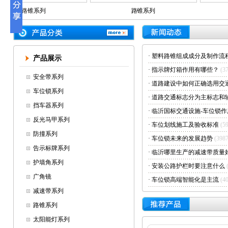
路锥系列
路锥系列
·
塑料路锥组成成分及制作流
产品展示
·
指示牌灯箱作用有哪些？
(3
安全带系列
·
道路建设中如何正确选用交
车位锁系列
·
道路交通标志分为主标志和
挡车器系列
·
临沂国标交通设施-车位锁作
反光马甲系列
·
车位划线施工及验收标准
(5
防撞系列
·
车位锁未来的发展趋势
(398
告示标牌系列
·
临沂哪里生产的减速带质量
护墙角系列
·
安装公路护栏时要注意什么
广角镜
·
车位锁高端智能化是主流
(4
减速带系列
路锥系列
太阳能灯系列