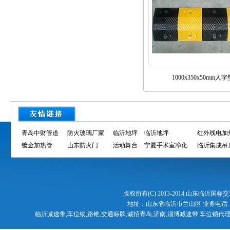
1000x350x50mm人字
青岛中财管道
防火玻璃厂家
临沂地坪
临沂地坪
红外线电加
镀金加热管
山东防火门
活动舞台
宁夏手术室净化
临沂集成吊
版权所有(C) 2013-2014 山东临沂国标交
地址：山东省临沂市兰山区 业务电话
临沂减速带,车位锁,路锥,交通标牌,诚招青岛,济南,淄博减速带,车位锁代