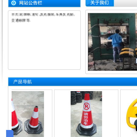
锥,车位锁,广角镜,护角,车轮定位器,警示
柱,防撞桶,水马,隔离墩,注水围挡,交通警
示灯,轮廓标,道钉,反光服装,车身反光贴,
交通标牌等.